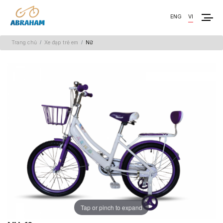
ENG
VI
Trang chủ
Xe đạp trẻ em
Nữ
Tap or pinch to expand