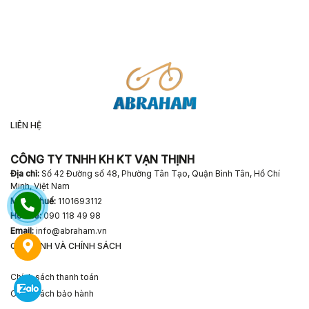
LIÊN HỆ
CÔNG TY TNHH KH KT VẠN THỊNH
Địa chỉ:
Số
42 Đường số 48, Phường Tân Tạo, Quận Bình Tân, Hồ Chí
Minh, Việt Nam
Mã số thuế:
1101693112
Hotline:
090 118 49 98
Email:
info@abraham.vn
QUY ĐỊNH VÀ CHÍNH SÁCH
Chính sách thanh toán
Chính sách bảo hành